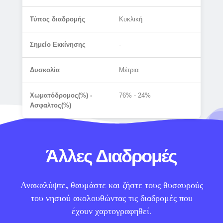
Τύπος διαδρομής
Κυκλική
Σημείο Εκκίνησης
-
Δυσκολία
Μέτρια
Χωματόδρομος(%) -
76% - 24%
Ασφαλτος(%)
Άλλες Διαδρομές
Ανακαλύψτε, θαυμάστε και ζήστε τους θυσαυρούς
του νησιού ακολουθώντας τις διαδρομές που
έχουν χαρτογραφηθεί.